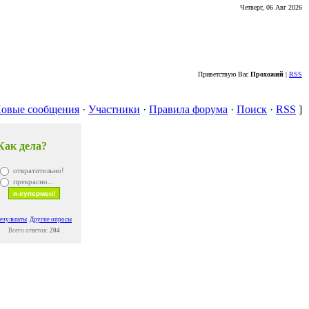
Четверг, 06 Авг 2026
Приветствую Вас
Прохожий
|
RSS
овые сообщения
·
Участники
·
Правила форума
·
Поиск
·
RSS
]
Как дела?
отвратительно!
прекрасно...
езультаты
Другие опросы
Всего ответов:
204