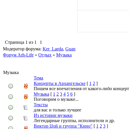
Страница
1
из
1
1
Модератор форума:
Ker_Laeda
,
Guan
Форум Arh-Life
»
Отдых
»
Музыка
Музыка
Тема
Концерты в Архангельске
[
1
2
]
Пишем все впечатления от какого-либо концерт
Музыка
[
1
2
3
4
5
6
]
Поговорим о музыке...
Тексты
для вас и только лучшее
Из истории музыки
Легендарные группы, исполнители и др.
Виктор Цой и группа "Кино"
[
1
2
3
]