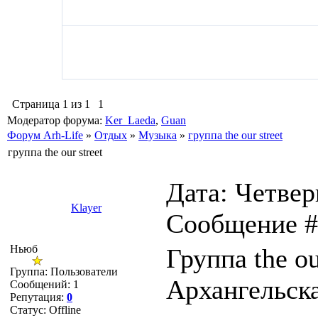
Страница
1
из
1
1
Модератор форума:
Ker_Laeda
,
Guan
Форум Arh-Life
»
Отдых
»
Музыка
»
группа the our street
группа the our street
Дата: Четверг
Klayer
Сообщение 
Ньюб
Группа the ou
Группа: Пользователи
Архангельска
Сообщений:
1
Репутация:
0
Статус:
Offline