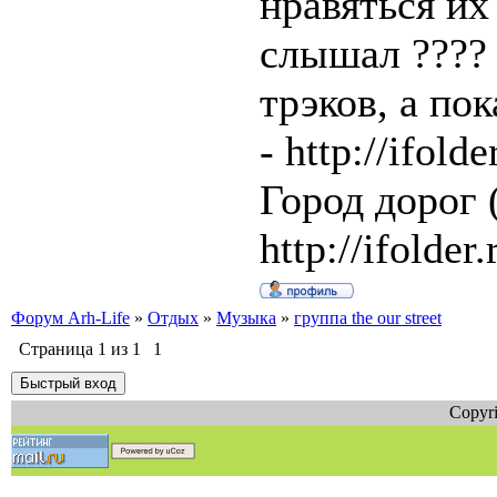
нравяться их
слышал ???? 
трэков, а пок
- http://ifold
Город дорог 
http://ifolde
Форум Arh-Life
»
Отдых
»
Музыка
»
группа the our street
Страница
1
из
1
1
Copyri