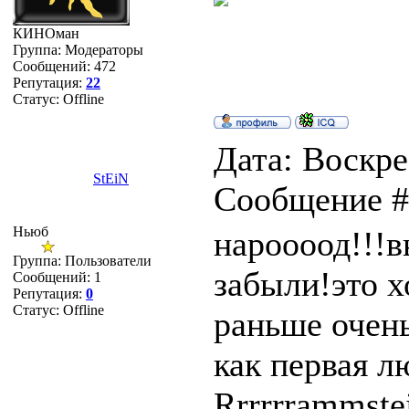
КИНОман
Группа: Модераторы
Сообщений:
472
Репутация:
22
Статус:
Offline
Дата: Воскре
StEiN
Сообщение 
Ньюб
нароооод!!!в
Группа: Пользователи
забыли!это х
Сообщений:
1
Репутация:
0
Статус:
Offline
раньше очень
как первая л
Rrrrrrammste