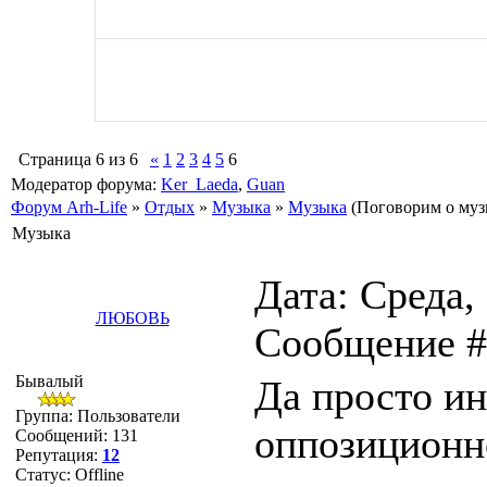
Страница
6
из
6
«
1
2
3
4
5
6
Модератор форума:
Ker_Laeda
,
Guan
Форум Arh-Life
»
Отдых
»
Музыка
»
Музыка
(Поговорим о музы
Музыка
Дата: Среда, 
ЛЮБОВЬ
Сообщение 
Бывалый
Да просто ин
Группа: Пользователи
оппозиционно
Сообщений:
131
Репутация:
12
Статус:
Offline