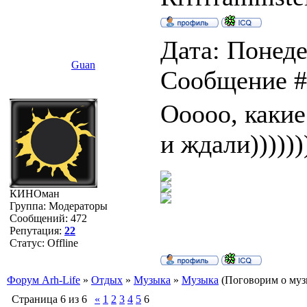
Дата: Понеде
Guan
Сообщение 
Ооооо, какие
и ждали))))))
КИНОман
Группа: Модераторы
Сообщений:
472
Репутация:
22
Статус:
Offline
Форум Arh-Life
»
Отдых
»
Музыка
»
Музыка
(Поговорим о музы
Страница
6
из
6
«
1
2
3
4
5
6