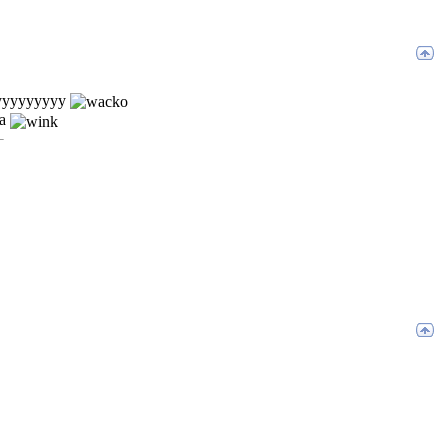
тууууууууу
са