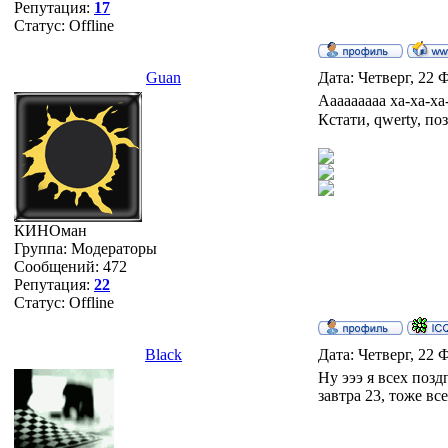
Репутация:
17
Статус:
Offline
Guan
Дата: Четверг, 22 
Ааааааааа ха-ха-х
Кстати, qwerty, п
КИНОман
Группа: Модераторы
Сообщений:
472
Репутация:
22
Статус:
Offline
Black
Дата: Четверг, 22 
Ну эээ я всех позд
завтра 23, тоже вс