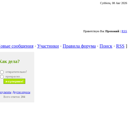
Суббота, 08 Авг 2026
Приветствую Вас
Прохожий
|
RSS
овые сообщения
·
Участники
·
Правила форума
·
Поиск
·
RSS
]
Как дела?
отвратительно!
прекрасно...
езультаты
Другие опросы
Всего ответов:
204