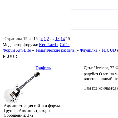
Страница
15
из
15
«
1
2
…
13
14
15
Модератор форума:
Ker_Laeda
,
Grifel
Форум Arh-Life
»
Тематические разделы
»
Флудилка
»
FLUUD
FLUUD
Грифель
Дата: Четверг, 22 
радуйся Олег, на м
восстанавливай п
Там где кончается 
Администрация сайта и форума
Группа: Администраторы
Сообщений:
372