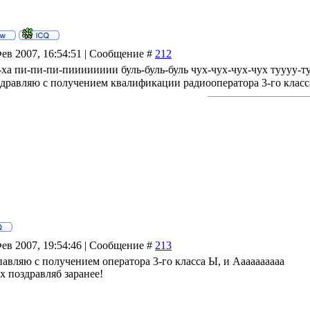
Фев 2007, 16:54:51 | Сообщение #
212
а-ха пи-пи-пи-пииииииии буль-буль-буль чух-чух-чух-чух туууу-
оздравляю с получением квалификации радиооператора 3-го клас
Фев 2007, 19:54:46 | Сообщение #
213
павляю с получением оператора 3-го класса Ы, и Аааааааааа
ех поздравляб заранее!