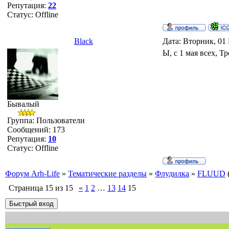
Репутация:
22
Статус:
Offline
Black
Дата: Вторник, 01
Ы, с 1 мая всех, 
Бывалый
Группа: Пользователи
Сообщений:
173
Репутация:
10
Статус:
Offline
Форум Arh-Life
»
Тематические разделы
»
Флудилка
»
FLUUD
Страница
15
из
15
«
1
2
…
13
14
15