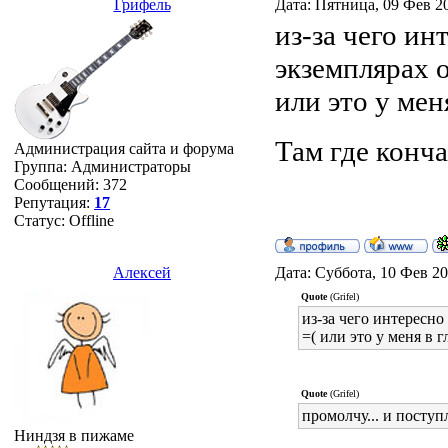
Грифель
Дата: Пятница, 09 Фев 2
из-за чего ин
экземплярах 
или это у мен
Там где конча
Администрация сайта и форума
Группа: Администраторы
Сообщений:
372
Репутация:
17
Статус:
Offline
Алексей
Дата: Суббота, 10 Фев 20
Quote
(Grifel)
из-за чего интересн
=( или это у меня в г
Quote
(Grifel)
промолчу... и поступ
Ниндзя в пижаме