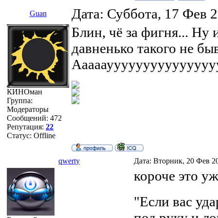
Дата: Суббота, 17 Фев 
Guan
Блин, чё за фигня... Ну и
давненько такого не бывал
Ааааауууууууууууууууууууу
КИНОман
Группа:
Модераторы
Сообщений:
472
Репутация:
22
Статус:
Offline
qwerty
Дата: Вторник, 20 Фев 2
короче это у
"Если вас уд
под руку и ло