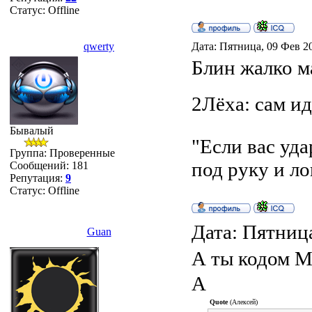
Статус:
Offline
qwerty
Дата: Пятница, 09 Фев 2
Блин жалко ма
2Лёха: сам и
Бывалый
"Если вас уд
Группа: Проверенные
под руку и ло
Сообщений:
181
Репутация:
9
Статус:
Offline
Дата: Пятница
Guan
А ты кодом М
А
Quote
(Алексей)