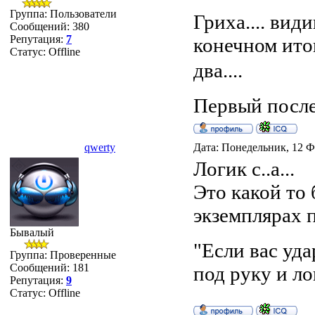
Группа: Пользователи
Гриха.... вид
Сообщений:
380
Репутация:
7
конечном итог
Статус:
Offline
два....
Первый после 
qwerty
Дата: Понедельник, 12 Ф
Логик с..а...
Это какой то 
экземплярах п
Бывалый
"Если вас уд
Группа: Проверенные
Сообщений:
181
под руку и ло
Репутация:
9
Статус:
Offline