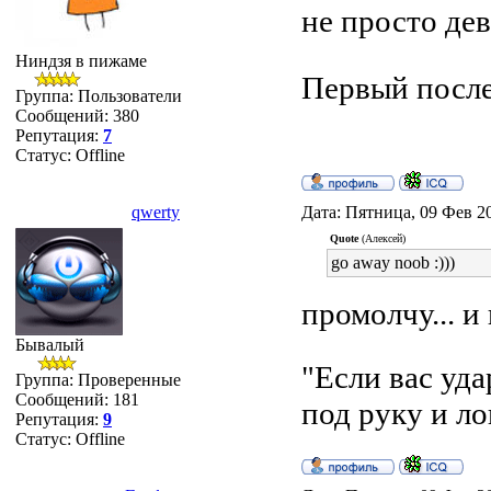
не просто де
Ниндзя в пижаме
Первый после 
Группа: Пользователи
Сообщений:
380
Репутация:
7
Статус:
Offline
qwerty
Дата: Пятница, 09 Фев 2
Quote
(Алексей)
go away noob :)))
промолчу... и
Бывалый
"Если вас уд
Группа: Проверенные
Сообщений:
181
под руку и ло
Репутация:
9
Статус:
Offline