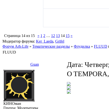
Страница
14
из
15
«
1
2
…
12
13
14
15
»
Модератор форума:
Ker_Laeda
,
Grifel
Форум Arh-Life
»
Тематические разделы
»
Флудилка
»
FLUUD
FLUUD
Дата: Четверг
Guan
O TEMPORA,
КИНОман
Группа: Модераторы