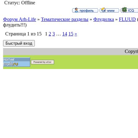
Статус:
Offline
Форум Arh-Life
»
Тематические разделы
»
Флудилка
»
FLUUD
флудить!!!)
Страница
1
из
15
1
2
3
…
14
15
»
Copyri