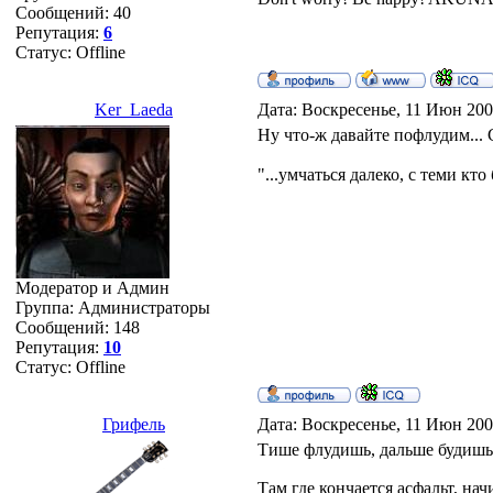
Сообщений:
40
Репутация:
6
Статус:
Offline
Ker_Laeda
Дата: Воскресенье, 11 Июн 200
Ну что-ж давайте пофлудим...
"...умчаться далеко, с теми кто
Модератор и Админ
Группа: Администраторы
Сообщений:
148
Репутация:
10
Статус:
Offline
Грифель
Дата: Воскресенье, 11 Июн 200
Тише флудишь, дальше будишь
Там где кончается асфальт, нач