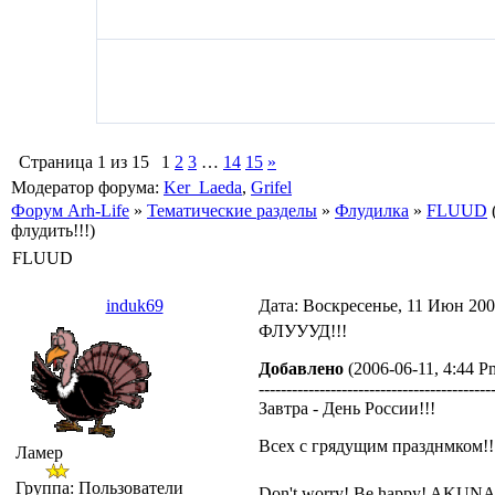
Страница
1
из
15
1
2
3
…
14
15
»
Модератор форума:
Ker_Laeda
,
Grifel
Форум Arh-Life
»
Тематические разделы
»
Флудилка
»
FLUUD
флудить!!!)
FLUUD
induk69
Дата: Воскресенье, 11 Июн 200
ФЛУУУД!!!
Добавлено
(2006-06-11, 4:44 P
------------------------------------------
Завтра - День России!!!
Всех с грядущим празднмком!!
Ламер
Группа: Пользователи
Don't worry! Be happy! AKUN