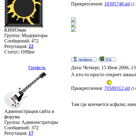
Прикрепления:
18395748.gif
(2
КИНОман
Группа: Модераторы
Сообщений:
472
Репутация:
22
Статус:
Offline
Грифель
Дата: Четверг, 15 Июн 2006, 1
А кто-то просто откроет шква
Прикрепления:
70589312.gif
(5
Там где кончается асфальт, нач
Администрация сайта и
форума
Группа: Администраторы
Сообщений:
372
Репутация:
17