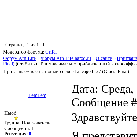
Страница
1
из
1
1
Модератор форума:
Grifel
Форум Arh-Life
»
Форум Arh-Life.narod.ru
»
О сайте
»
Приглашае
Final)
(Стабильный и максимально приближенный к евроофф сер
Приглашаем вас на новый сервер Lineage II х7 (Gracia Final)
Дата: Среда, 
LemLem
Сообщение 
Ньюб
Здравствуйте
Группа: Пользователи
Сообщений:
1
Я представит
Репутация:
0