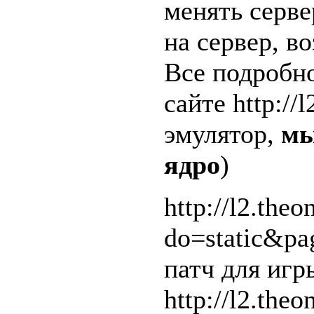
менять серве
на сервер, в
Все подробн
сайте http://l
эмулятор,
мы
ядро
)
http://l2.theo
do=static&pa
патч для игр
http://l2.theo