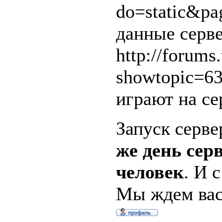
do=static&pa
данные серве
http://forums
showtopic=63
играют на се
Запуск серве
же день сер
человек
. И 
Мы ждем вас,