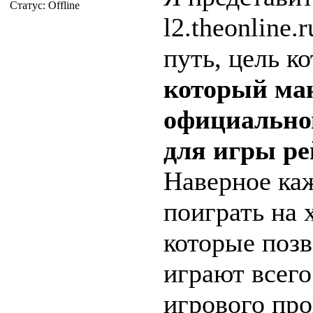
Статус:
Offline
l2.theonline
путь, цель к
который ма
официально
для игры р
Наверное ка
поиграть на 
которые поз
играют всего
игрового про