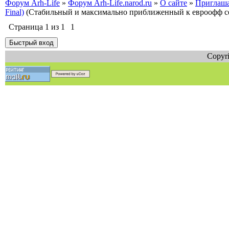
Форум Arh-Life
»
Форум Arh-Life.narod.ru
»
О сайте
»
Приглашае
Final)
(Стабильный и максимально приближенный к евроофф сер
Страница
1
из
1
1
Copyri