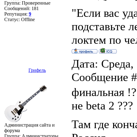
Группа: Проверенные
Сообщений:
181
"Если вас уд
Репутация:
9
Статус:
Offline
подставьте л
локтем по че
Дата: Среда, 
Грифель
Сообщение 
финальная !?
не beta 2 ???
Там где конч
Администрация сайта и
форума
Группа: Администраторы