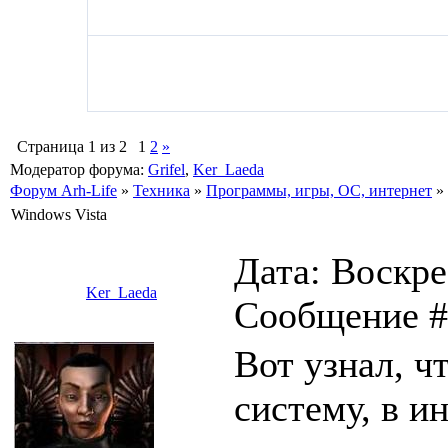
Страница
1
из
2
1
2
»
Модератор форума:
Grifel
,
Ker_Laeda
Форум Arh-Life
»
Техника
»
Программы, игры, ОС, интернет
»
Windows Vista
Дата: Воскре
Ker_Laeda
Сообщение 
Вот узнал, ч
систему, в и