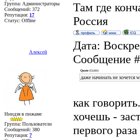
Там где конч
Группа: Администраторы
Сообщений:
372
Репутация:
17
Россия
Статус:
Offline
Дата: Воскрес
Алексей
Сообщение 
Quote
(Grifel)
даже начинать не хочется 
как говорить.
хочешь - заст
Ниндзя в пижаме
Группа: Пользователи
первого раза
Сообщений:
380
Репутация:
7