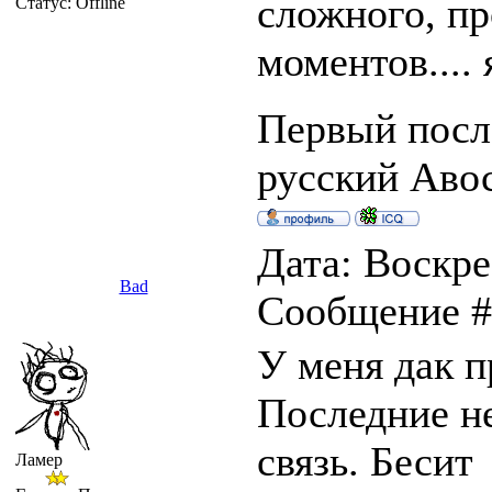
сложного, пр
Статус:
Offline
моментов....
Первый после
русский Авось
Дата: Воскрес
Bad
Сообщение 
У меня дак п
Последние н
связь. Бесит
Ламер