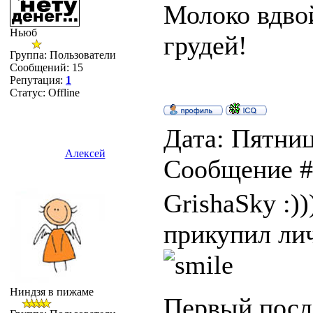
Молоко вдвой
Ньюб
грудей!
Группа: Пользователи
Сообщений:
15
Репутация:
1
Статус:
Offline
Дата: Пятница
Алексей
Сообщение 
GrishaSky :)
прикупил лич
Ниндзя в пижаме
Первый после