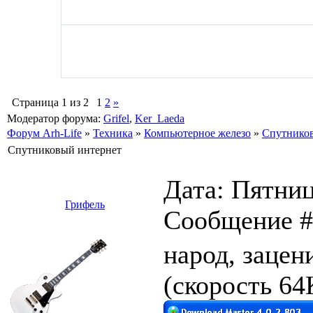
Страница
1
из
2
1
2
»
Модератор форума:
Grifel
,
Ker_Laeda
Форум Arh-Life
»
Техника
»
Компьютерное железо
»
Спутнико
Спутниковый интернет
Дата: Пятница
Грифель
Сообщение 
народ, зацен
(скорость 64