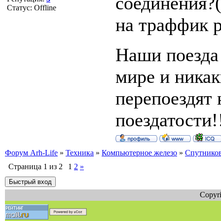
соединения?(
Статус:
Offline
на траффик р
Наши поезда 
мире и никак
перепоездят 
поездатости!
Форум Arh-Life
»
Техника
»
Компьютерное железо
»
Спутнико
Страница
1
из
2
1
2
»
Copyri