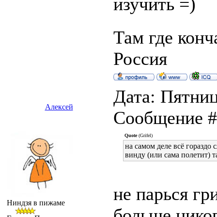
изучить =)
Там где конч
Россия
Дата: Пятница
Алексей
Сообщение 
Quote
(Grifel)
на самом деле всё гораздо с
винду (или сама полетит) т
не парься гр
Ниндзя в пижаме
больше никог