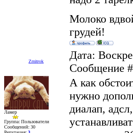
Молоко вдвой
грудей!
Дата: Воскре
Zmitrok
Сообщение 
А как обстои
нужно допол
диалап, адсл
Ламер
устанавлива
Группа: Пользователи
Сообщений:
30
Репутация:
3