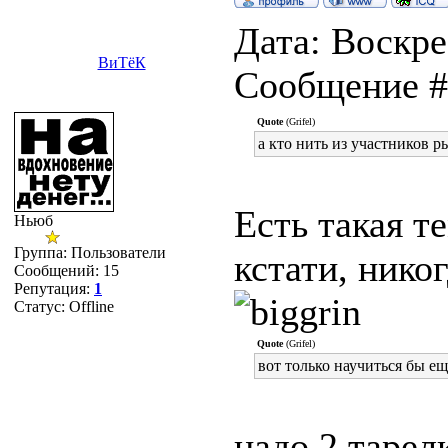
Дата: Воскре
ВиТёК
Сообщение 
Quote
(Grifel)
а кто нить из участников р
Есть такая т
Ньюб
Группа: Пользователи
кстати, нико
Сообщений:
15
Репутация:
1
Статус:
Offline
Quote
(Grifel)
вот только научиться бы ещ
надо 2 таре