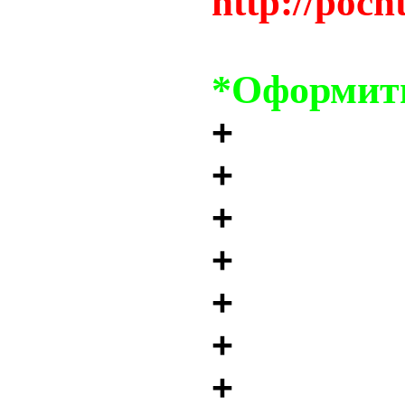
http://poch
*Оформить
+
+
+
+
+
+
+