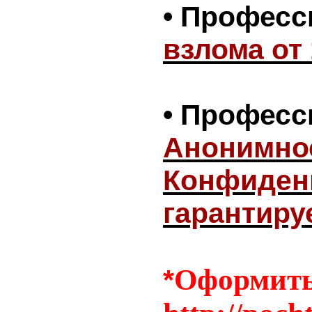
• Профес
взлома от
• Профес
Анонимнос
Конфиден
гарантиру
Оформить 
*