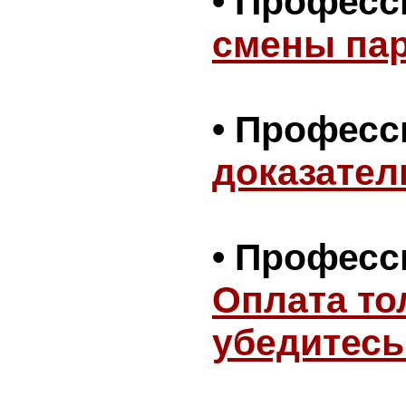
• Профес
смены па
• Профес
доказател
• Профес
Оплата то
убедитесь