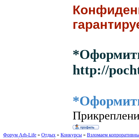
Конфиден
гарантиру
*Оформить
http://poc
*Оформить
Прикреплен
Форум Arh-Life
»
Отдых
»
Конкурсы
»
Взломаем копроративны