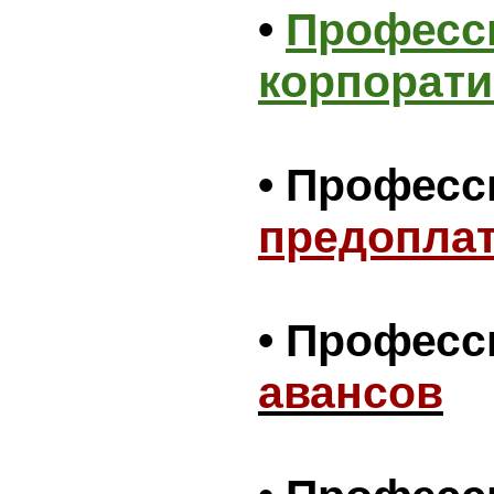
•
Професс
корпорати
• Профес
предопла
• Профес
авансов