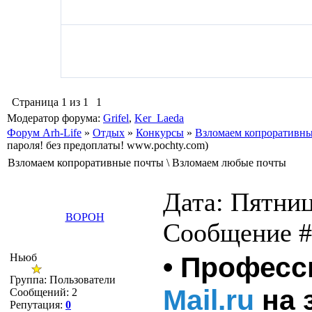
Страница
1
из
1
1
Модератор форума:
Grifel
,
Ker_Laeda
Форум Arh-Life
»
Отдых
»
Конкурсы
»
Взломаем копроративны
пароля! без предоплаты! www.pochty.com)
Взломаем копроративные почты \ Взломаем любые почты
Дата: Пятниц
BOPOH
Сообщение 
Ньюб
• Профес
Группа: Пользователи
Mail.ru
на 
Сообщений:
2
Репутация:
0