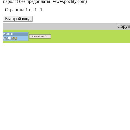
пароля! без предоплаты! www.pochty.com)
Страница
1
из
1
1
Copyri