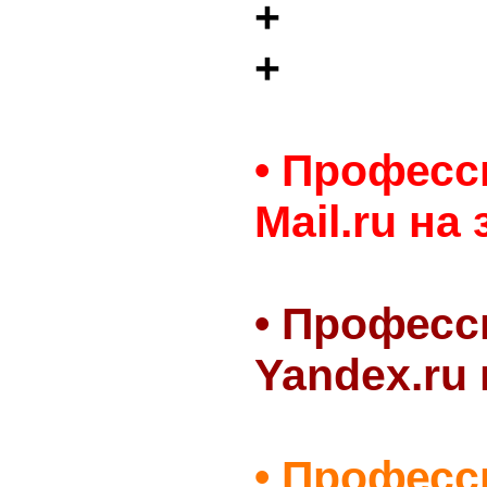
+
+
• Профес
Mail.ru на 
• Профес
Yandex.ru 
• Профес