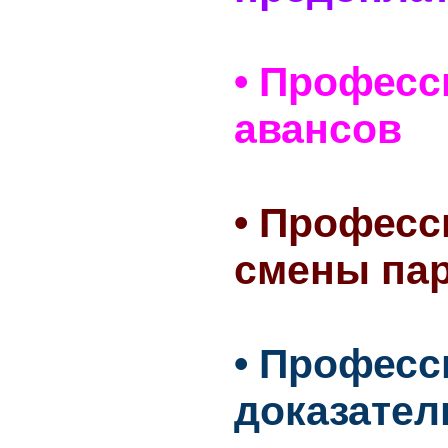
• Професс
авансов
• Професс
смены па
• Профес
доказател