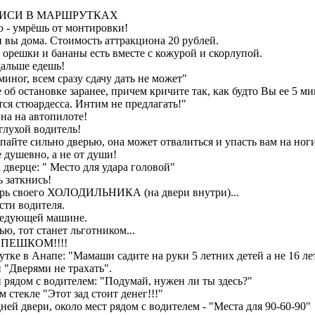
ИСИ В МАРШРУТКАХ
 - умрёшь от монтировки!
 и вы дома. Стоимость аттракциона 20 рублей.
, орешки и бананы есть вместе с кожурой и скорлупой.
дальше едешь!
миног, всем сразу сдачу дать не может"
об остановке заранее, причем кричите так, как будто Вы ее 5 ми
тся стюардесса. Интим не предлагать!"
на на автопилоте!
глухой водитель!
пайте сильно дверью, она может отвалиться и упасть вам на ноги
 душевно, а не от души!
 дверце: " Место для удара головой"
ь заткнись!
верь своего ХОЛОДИЛЬНИКА (на двери внутри)...
ости водителя.
следующей машине.
ью, тот станет льготником...
 ПЕШКОМ!!!!
утке в Анапе: "Мамаши садите на руки 5 летних детей а не 16 л
и "Дверями не трахать".
и рядом с водителем: "Подумай, нужен ли ты здесь?"
м стекле "Этот зад стоит денег!!!"
ней двери, около мест рядом с водителем - "Места для 90-60-90"