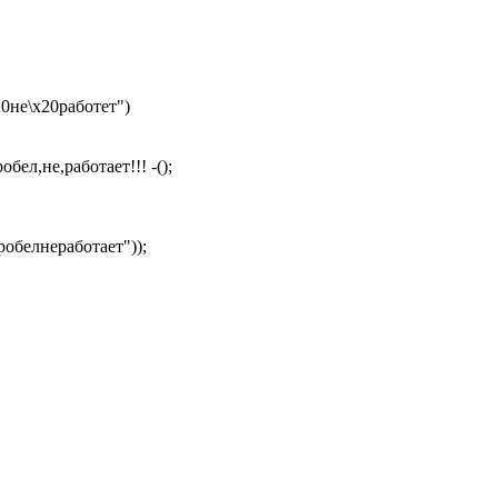
0не\x20работет")
ел,не,работает!!! -();
обелнеработает"));