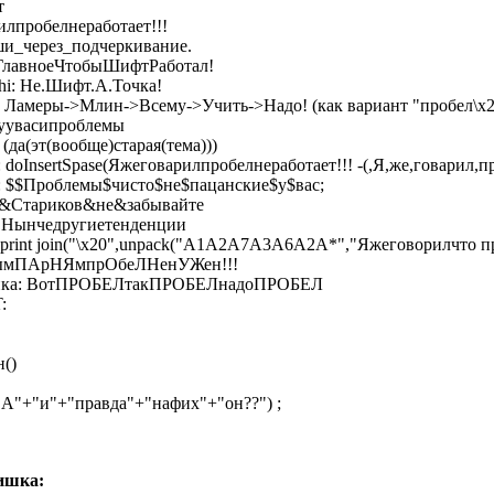
т
лпробелнеработает!!!
и_через_подчеркивание.
ГлавноеЧтобыШифтРаботал!
hi: Не.Шифт.А.Точка!
 Ламеры->Млин->Всему->Учить->Надо! (как вариант "пробел\x2
уувасипроблемы
(да(эт(вообще)старая(тема)))
oInsertSpase(Яжеговарилпробелнеработает!!! -(,Я,же,говарил,проб
 $$Проблемы$чисто$не$пацанские$у$вас;
 &Стариков&не&забывайте
: Нынчедругиетенденции
 print join("\x20",unpack("A1A2A7A3A6A2A*","Яжеговорилчто пр
ТымПАрНЯмпрОбеЛНенУЖен!!!
инка: ВотПРОБЕЛтакПРОБЕЛнадоПРОБЕЛ
:
н()
("А"+"и"+"правда"+"нафих"+"он??") ;
ишка: