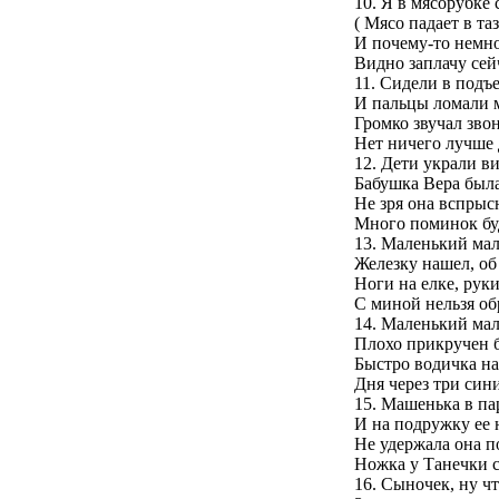
10. Я в мясорубке 
( Мясо падает в таз
И почему-то немно
Видно заплачу сейч
11. Сидели в подъ
И пальцы ломали 
Громко звучал зво
Нет ничего лучше 
12. Дети украли в
Бабушка Вера была
Не зря она вспрысн
Много поминок буд
13. Маленький мал
Железку нашел, об
Ноги на елке, руки
С миной нельзя об
14. Маленький мал
Плохо прикручен 
Быстро водичка на
Дня через три син
15. Машенька в па
И на подружку ее 
Не удержала она п
Ножка у Танечки с
16. Сыночек, ну чт