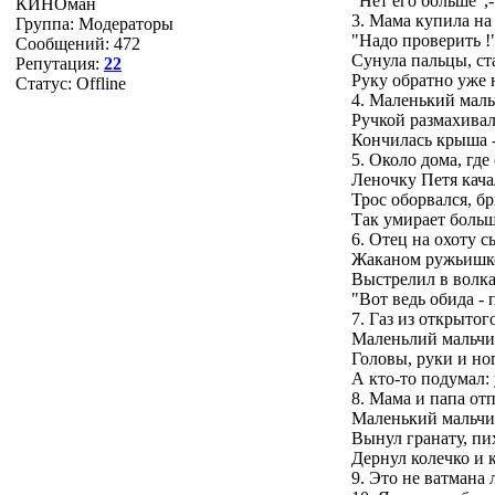
"Нет его больше",
КИНОман
3. Мама купила на
Группа: Модераторы
"Надо проверить !
Сообщений:
472
Сунула пальцы, ста
Репутация:
22
Руку обратно уже 
Статус:
Offline
4. Маленький маль
Ручкой размахивал
Кончилась крыша -
5. Около дома, где
Леночку Петя кача
Трос оборвался, бр
Так умирает больш
6. Отец на охоту 
Жаканом ружьишко
Выстрелил в волка
"Вот ведь обида - 
7. Газ из открытог
Маленьлий мальчик
Головы, руки и ног
А кто-то подумал: 
8. Мама и папа от
Маленький мальчи
Вынул гранату, пи
Дернул колечко и 
9. Это не ватмана 