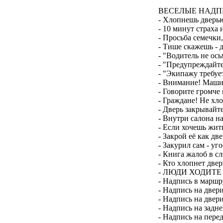
ВЕСЕЛЫЕ НАДП
- Хлопнешь дверью
- 10 минут страха
- Просьба семечки
- Тише скажешь - 
- "Водитель не ось
- "Предупреждайте 
- "Экипажу требуе
- Внимание! Маши
- Говорите громче 
- Граждане! Не хло
- Дверь закрывайте
- Внутри салона на
- Если хочешь жит
- Закрой её как д
- Закурил сам - уг
- Книга жалоб в 
- Кто хлопнет двер
- ЛЮДИ ХОДИТЕ
- Надпись в маршр
- Надпись на двер
- Надпись на двер
- Надпись на задне
- Надпись на перед