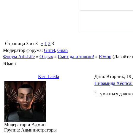
Страница
3
из
3
«
1
2
3
Модератор форума:
Grifel
,
Guan
Форум Arh-Life
»
Отдых
»
Смех да и только!
»
Юмор
(Давайте 
Юмор
Ker_Laeda
Дата: Вторник, 19 
Пирамида Хеопса: 
"...умчаться далеко
Модератор и Админ
Группа: Администраторы