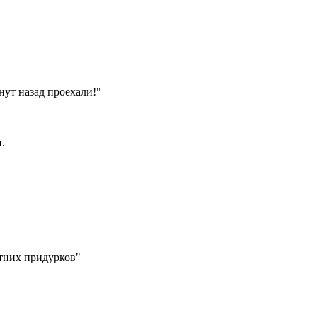
нут назад проехали!"
.
етних придурков"