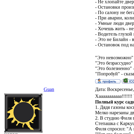
- Не хлопайте двер
- Остановки произ
- По салону не бег
- При аварии, кол
- Умные люди две
- Хочешь жить - не
- Водитель глухой
- Это не Билайн - 
- Остановок под н
"Это невозможно" 
"Это безрассудно" 
"Это болезненно" -
"Попробуй" - сказа
Guan
Дата: Воскресенье,
Хааааааааааа!!!!!!
Полный курс сад
1. Дядя газоны ко
Мелко нарезаны д
2. В студию Филя 
Степашка с Карку
Филя спросил: "А