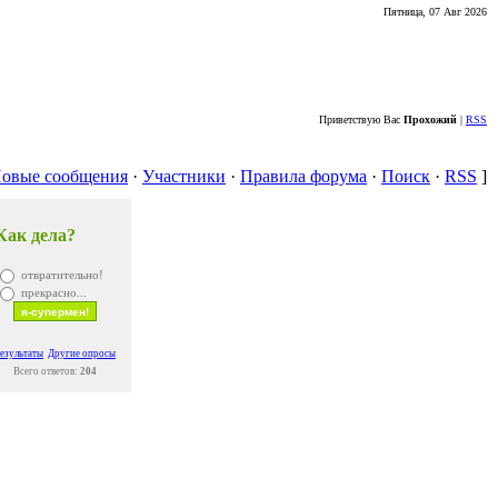
Пятница, 07 Авг 2026
Приветствую Вас
Прохожий
|
RSS
овые сообщения
·
Участники
·
Правила форума
·
Поиск
·
RSS
]
Как дела?
отвратительно!
прекрасно...
езультаты
Другие опросы
Всего ответов:
204