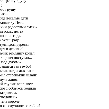
сестренку кручу
 )
го грущу -
ас...
езде веселые дети
мальчику Пете,
нкий радостный смех -
детских потех!
ишни из сада.
 очень рада:
ула ядом деревья -
ет в деревне!
ьчик землянку копал,
 кирпич постучал...
 под дубом -
ращатся так грубо!
ьчик надел акваланг.
был старенький шланг.
дула живот.
ий трупик всплывет...
рке с собачкой ходила
натравила.
оводочек -
тала короче.
о же случилось с тобой?