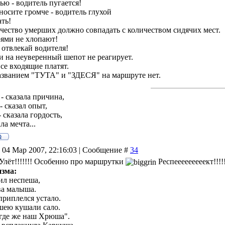
ью - водитель пугается!
носите громче - водитель глухой
ать!
ичество умерших должно совпадать с количеством сидячих мест.
рями не хлопают!
 отвлекай водителя!
 и на неуверенный шепот не реагирует.
все входящие платят.
азванием "ТУТА" и "ЗДЕСЯ" на маршруте нет.
- сказала причина,
- сказал опыт,
 сказала гордость,
ла мечта...
 04 Мар 2007, 22:16:03 | Сообщение #
34
! Улёт!!!!!!! Особенно про маршрутки
Респееееееееект!!!!!
изма:
сил неспеша,
ва малыша.
приплелся устало.
шею кушали сало.
 где же наш Хрюша".