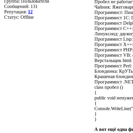
Группа: Пользователи
Пробел не работае
Сообщений:
131
Чайник: Яжеговари
Репутация:
12
Программист: Пиш
Статус:
Offline
Программист 1С: 
Программист Delp
Программист С++:
Линуксоид: даужн
Программист Lisp: 
Программист Х++: d
Программист PHP:
Программист VB:
Верстальщик html
Программист Perl:
Блондинка: КрУ
Крашеная блонд
Программист .NET
class пробел ()
{
public void ненуже
{
Console.WriteLine
}
}
А вот ещё одна ф