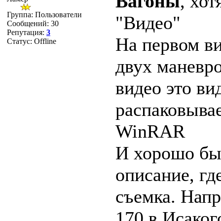
Вагоны
, хо
Группа: Пользователи
"Видео"
Сообщений:
30
Репутация:
3
На первом в
Статус:
Offline
двух маневр
видео это ви
распаковывае
WinRAR
И хорошо бы
описание, гд
съемка. Нап
170 в Исако