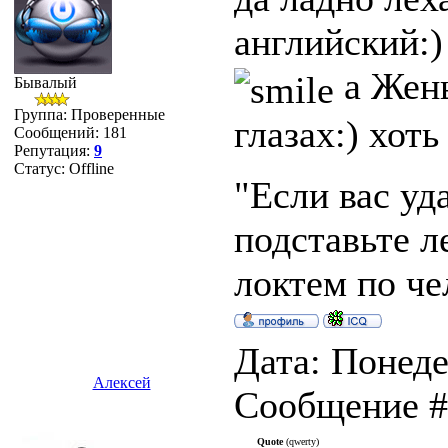
английский:)
а Жень
Бывалый
Группа: Проверенные
глазах:) хоть
Сообщений:
181
Репутация:
9
Статус:
Offline
"Если вас уд
подставьте л
локтем по че
Дата: Понеде
Алексей
Сообщение 
Quote
(qwerty)