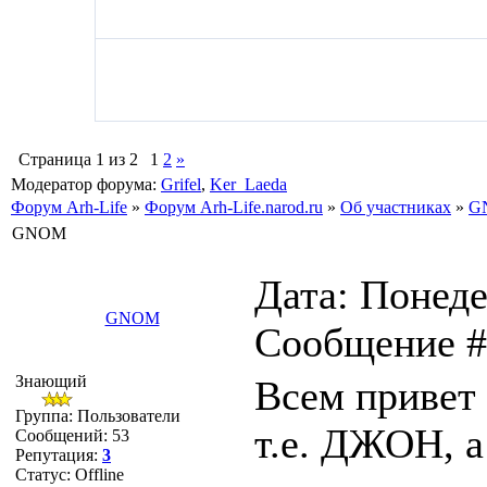
Страница
1
из
2
1
2
»
Модератор форума:
Grifel
,
Ker_Laeda
Форум Arh-Life
»
Форум Arh-Life.narod.ru
»
Об участниках
»
G
GNOM
Дата: Понеде
GNOM
Сообщение 
Знающий
Всем привет -
Группа: Пользователи
т.е. ДЖОН, а
Сообщений:
53
Репутация:
3
Статус:
Offline