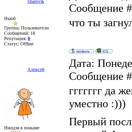
Sharovik
Сообщение 
Ньюб
что ты загнул
Группа: Пользователи
Сообщений:
18
Репутация:
0
Статус:
Offline
Дата: Понеде
Алексей
Сообщение 
ггггггг да же
уместно :)))
Первый после
Ниндзя в пижаме