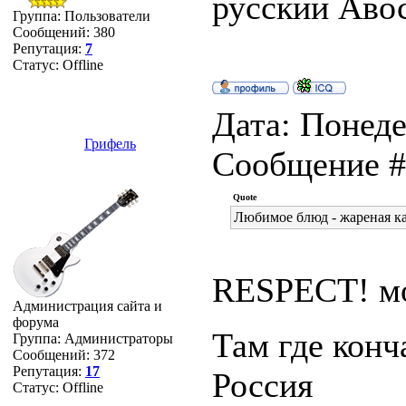
русский Авось
Группа: Пользователи
Сообщений:
380
Репутация:
7
Статус:
Offline
Дата: Понеде
Грифель
Сообщение 
Quote
Любимое блюд - жареная к
RESPECT! моё
Администрация сайта и
форума
Там где конч
Группа: Администраторы
Сообщений:
372
Репутация:
17
Россия
Статус:
Offline