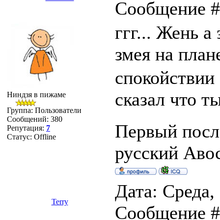
Сообщение 
ггг... Жень а
змея на план
спокойствии 
сказал что т
Ниндзя в пижаме
Группа: Пользователи
Сообщений:
380
Первый после
Репутация:
7
Статус:
Offline
русский Авось
Дата: Среда, 
Terry
Сообщение 