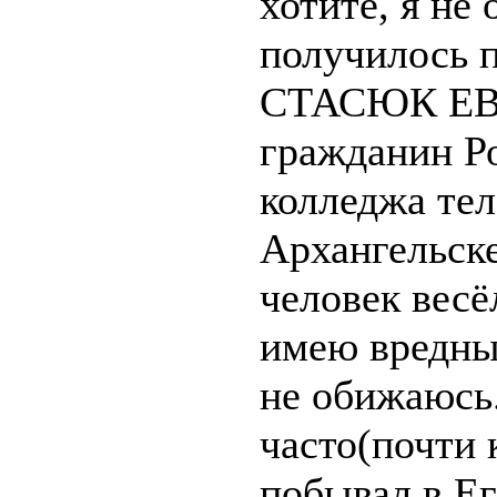
хотите, я не
получилось п
СТАСЮК Е
гражданин Р
колледжа те
Архангельске
человек весё
имею вредны
не обижаюсь
часто(почти 
побывал в Ег