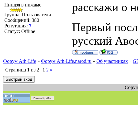
расскажи о 
Ниндзя в пижаме
Группа: Пользователи
Сообщений:
380
Первый после
Репутация:
7
Статус:
Offline
русский Авось
Форум Arh-Life
»
Форум Arh-Life.narod.ru
»
Об участниках
»
G
Страница
1
из
2
1
2
»
Copyri