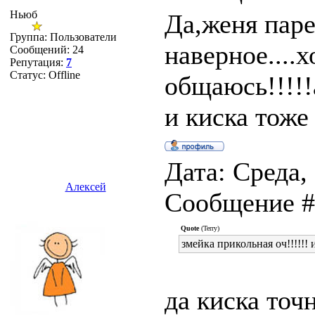
Ньюб
Да,женя пар
Группа: Пользователи
наверное....х
Сообщений:
24
Репутация:
7
Статус:
Offline
общаюсь!!!!!
и киска тож
Дата: Среда, 
Алексей
Сообщение 
Quote
(Terry)
змейка прикольная оч!!!!!! 
да киска точн