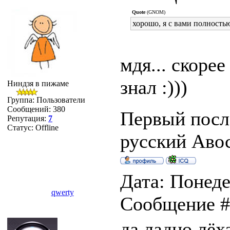
Quote
(GNOM)
хорошо, я с вами полностью 
мдя... скорее
знал :)))
Ниндзя в пижаме
Группа: Пользователи
Сообщений:
380
Первый после
Репутация:
7
Статус:
Offline
русский Авось
Дата: Понеде
qwerty
Сообщение 
да ладно лёх