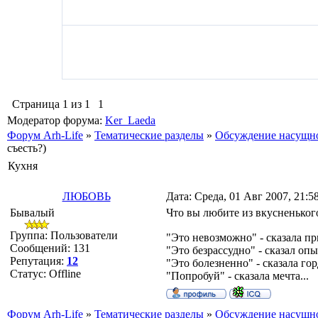
Страница
1
из
1
1
Модератор форума:
Ker_Laeda
Форум Arh-Life
»
Тематические разделы
»
Обсуждение насущн
съесть?)
Кухня
ЛЮБОВЬ
Дата: Среда, 01 Авг 2007, 21:5
Бывалый
Что вы любите из вкусненьког
Группа: Пользователи
"Это невозможно" - сказала пр
Сообщений:
131
"Это безрассудно" - сказал опы
Репутация:
12
"Это болезненно" - сказала гор
Статус:
Offline
"Попробуй" - сказала мечта...
Форум Arh-Life
»
Тематические разделы
»
Обсуждение насущн