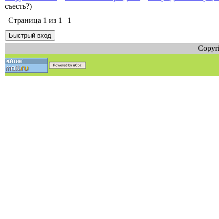
съесть?)
Страница
1
из
1
1
Copyri