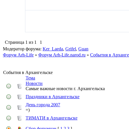
Страница
1
из
1
1
Модератор форума:
Ker_Laeda
,
Grifel
,
Guan
Форум Arh-Life
»
Форум Arh-Life.narod.ru
»
События в Арханге
События в Архангельске
Тема
Новости
Самые важные новости г. Архангельска
Праздники в Архангельске
День города 2007
=)
ТИМАТИ в Архангельске
Сбор форумчан
[
1
2
3
]