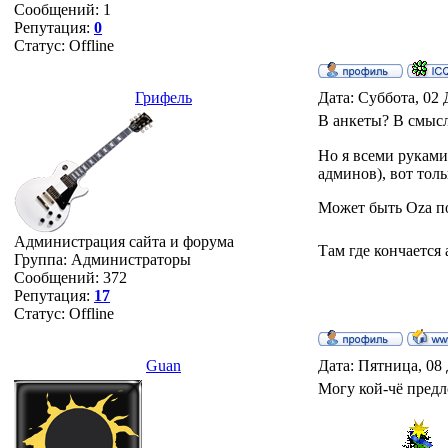
Сообщений:
1
Репутация:
0
Статус:
Offline
Грифель
Дата: Суббота, 02 
В анкеты? В смысл
Но я всеми руками
админов), вот тол
Может быть Oza по
Администрация сайта и форума
Там где кончается 
Группа: Администраторы
Сообщений:
372
Репутация:
17
Статус:
Offline
Guan
Дата: Пятница, 08 
Могу кой-чё предл