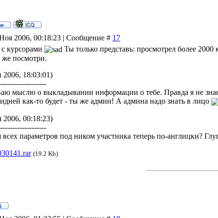
Ноя 2006, 00:18:23 | Сообщение #
17
 с курсорами
Ты только представь: просмотрел более 2000 ку
ё же посмотри.
 2006, 18:03:01)
--------------------
иваю мыслю о выкладывании информации о тебе. Правда я не зна
лидней как-то будет - ты же админ! А админа надо знать в лицо
 2006, 00:18:23)
--------------------
 всех параметров под ником участника теперь по-англицки? Глу
030141.rar
(19.2 Kb)