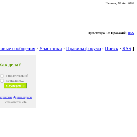
Пятница, 07 Авг 2026
Приветствую Вас
Прохожий
|
RSS
овые сообщения
·
Участники
·
Правила форума
·
Поиск
·
RSS
]
Как дела?
отвратительно!
прекрасно...
езультаты
Другие опросы
Всего ответов:
204