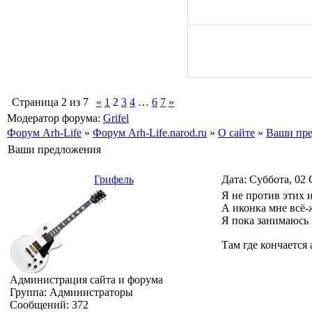
Страница
2
из
7
«
1
2
3
4
…
6
7
»
Модератор форума:
Grifel
Форум Arh-Life
»
Форум Arh-Life.narod.ru
»
О сайте
»
Ваши пр
Ваши предложения
Грифель
Дата: Суббота, 02 
Я не против этих 
А иконка мне всё-ж
Я пока занимаюсь 
Там где кончается 
Администрация сайта и форума
Группа: Администраторы
Сообщений:
372