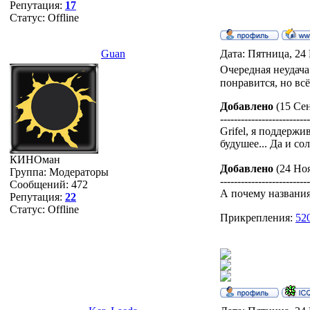
Репутация:
17
Статус:
Offline
Guan
Дата: Пятница, 24 
Очередная неудача
понравится, но вс
Добавлено
(15 Сен
-------------------------
Grifel, я поддерж
будушее... Да и со
КИНОман
Добавлено
(24 Ноя
Группа: Модераторы
-------------------------
Сообщений:
472
А почему названия
Репутация:
22
Статус:
Offline
Прикрепления:
52