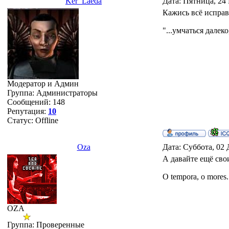
Ker_Laeda
Дата: Пятница, 24 
Кажись всё исправ
"...умчаться далеко
Модератор и Админ
Группа: Администраторы
Сообщений:
148
Репутация:
10
Статус:
Offline
Oza
Дата: Суббота, 02 
А давайте ещё сво
O tempora, o mores..
OZA
Группа: Проверенные