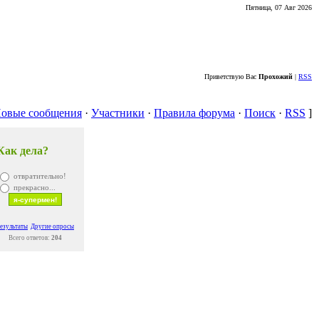
Пятница, 07 Авг 2026
Приветствую Вас
Прохожий
|
RSS
овые сообщения
·
Участники
·
Правила форума
·
Поиск
·
RSS
]
Как дела?
отвратительно!
прекрасно...
езультаты
Другие опросы
Всего ответов:
204