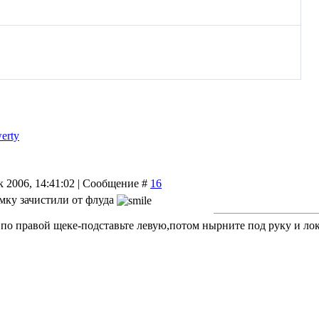
erty
к 2006, 14:41:02 | Сообщение #
16
мку зачистили от флуда
 по правой щеке-подставьте левую,потом нырните под руку и лок