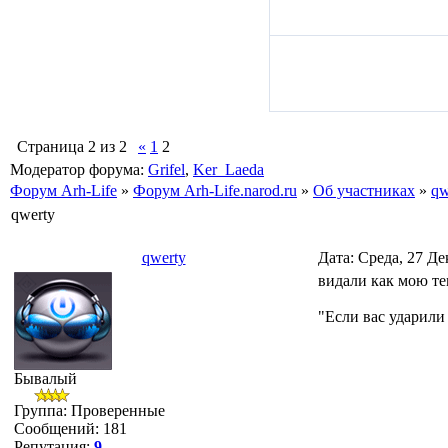
Страница
2
из
2
«
1
2
Модератор форума:
Grifel
,
Ker_Laeda
Форум Arh-Life
»
Форум Arh-Life.narod.ru
»
Об участниках
»
qw
qwerty
qwerty
Дата: Среда, 27 Де
видали как мою те
"Если вас ударили
Бывалый
Группа: Проверенные
Сообщений:
181
Репутация:
9