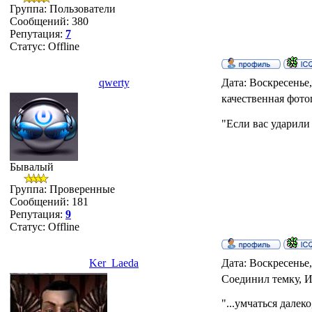
Группа: Пользователи
Сообщений:
380
Репутация:
7
Статус:
Offline
qwerty
Дата: Воскресенье,
качественная фото
"Если вас ударили
Бывалый
Группа: Проверенные
Сообщений:
181
Репутация:
9
Статус:
Offline
Ker_Laeda
Дата: Воскресенье,
Соединил темку, Иб
"...умчаться далеко