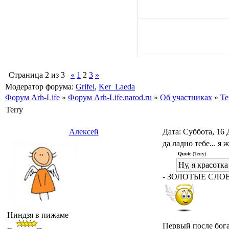
Страница
2
из
3
«
1
2
3
»
Модератор форума:
Grifel
,
Ker_Laeda
Форум Arh-Life
»
Форум Arh-Life.narod.ru
»
Об участниках
»
Te
Terry
Алексей
Дата: Суббота, 16 
да ладно тебе... я 
Quote
(Terry)
Ну, я красотка
- ЗОЛОТЫЕ СЛО
Ниндзя в пижаме
Первый после бога.