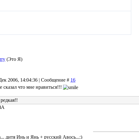
rry
(Это Я)
Дек 2006, 14:04:36 | Сообщение #
16
же сказал что мне нравиться!!!
 редкая!!
ВА
.. дитя Инь и Янь + русский Авось...:)