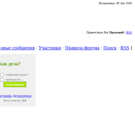
Воскресенье, 09 Авг 2026
Приветствую Вас
Прохожий
|
RSS
овые сообщения
·
Участники
·
Правила форума
·
Поиск
·
RSS
]
Как дела?
отвратительно!
прекрасно...
езультаты
Другие опросы
Всего ответов:
204