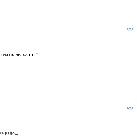
тем по челюсти.."
е надо..."